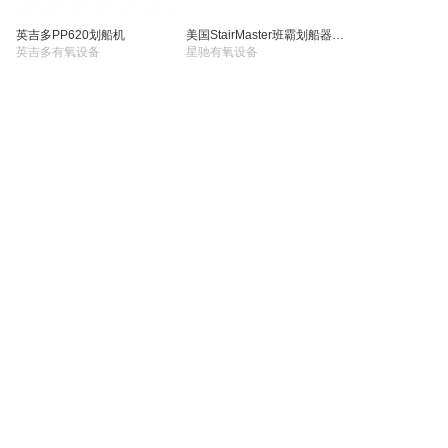
英吉多PP620划船机
美国StairMaster班霸划船器HIIT ROWER
英吉多有氧设备
星驰有氧设备