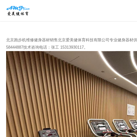
北京跑步机维修健身器材销售北京爱美健体育科技有限公司专业健身器材供应
58444887技术咨询电话：张工 15313930117。