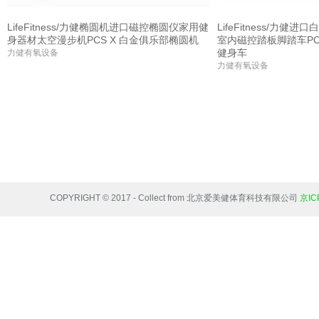
LifeFitness/力健椭圆机进口磁控椭圆仪家用健
LifeFitness/力
身器材太空漫步机PCS X 白金俱乐部椭圆机
室内磁控踏板脚踏车PC
健身车
力健有氧设备
力健有氧设备
COPYRIGHT © 2017 - Collect from 北京爱美健体育科技有限公司
京IC