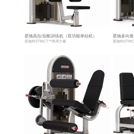
星驰高拉/划船训练机（双功能单站机）
星驰多向推
星驰INSTINCT™商用力量
星驰INSTI