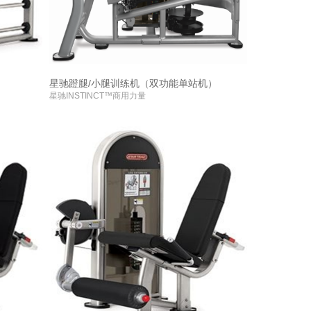
星驰蹬腿/小腿训练机（双功能单站机）
星驰INSTINCT™商用力量